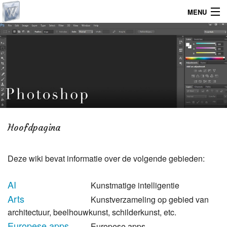
MENU
Home
Graphicdesign
Webdesign
Operating System
Hoofdpagina
Deze wiki bevat informatie over de volgende gebieden:
AI
Kunstmatige intelligentie
Arts
Kunstverzameling op gebied van
architectuur, beelhouwkunst, schilderkunst, etc.
Europese apps
Europese apps